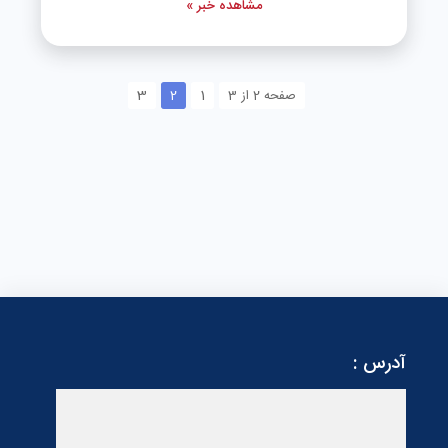
مشاهده خبر »
3
1
صفحه 2 از 3
2
آدرس :