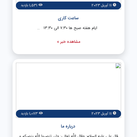
11 آوریل 2023
1,531 بازدید
ساعت کاری
ایام هفته صبح ها ۷:۳۰ الی ۱۳:۳۰ ..
مشاهده خبر »
11 آوریل 2023
1,073 بازدید
درباره ما
قال على علیه السلام: «قال اللَّه تعالى: «ان تنصروا اللَّه ینصرکم و