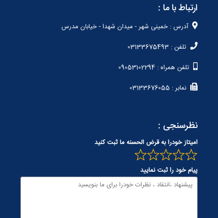
ارتباط با ما :
آدرس : خمینی شهر - میدان شهدا - خیابان مدرس
تلفن : 03133675493
تلفن همراه : 09053102294
نمابر : 03133676055
نظرسنجی :
امیتاز خودرا به قرض الحسنه ما ثبت کنید
پیام خود را ثبت نمایید