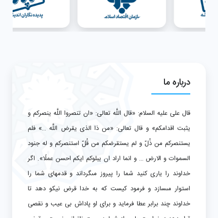
درباره ما
قال على علیه السلام: «قال اللَّه تعالى: «ان تنصروا اللَّه ینصرکم و
یثبت اقدامکم» و قال تعالى: «من ذا الذى یقرض اللَّه …» فلم
یستنصرکم من ذُلّ و لم یستقرضکم من قُلّ استنصرکم و له جنود
السموات و الارض … و انما اراد ان یبلوکم ایکم احسن عملًا». اگر
خداوند را یارى کنید شما را پیروز مى‏گرداند و قدم‏هاى شما را
استوار مى‏سازد و فرمود کیست که به خدا قرض نیکو دهد تا
خداوند چند برابر عطا فرماید و براى او پاداش بى عیب و نقصى