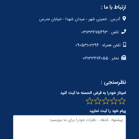
ارتباط با ما :
آدرس : خمینی شهر - میدان شهدا - خیابان مدرس
تلفن : 03133675493
تلفن همراه : 09053102294
نمابر : 03133676055
نظرسنجی :
امیتاز خودرا به قرض الحسنه ما ثبت کنید
پیام خود را ثبت نمایید